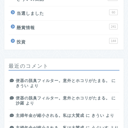
60
当選しました
241
懸賞情報
144
投資
最近のコメント
便器の脱臭フィルター。意外とホコリがたまる。
に
きうい
より
便器の脱臭フィルター。意外とホコリがたまる。
に
沙羅
より
主婦年金が縮小される。私は大賛成
に
きうい
より
主婦年金が縮小される。私は大賛成
に
うぐいす
より