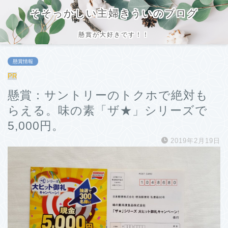
そそっかしい主婦きういのブログ
懸賞が大好きです！！
懸賞情報
PR
懸賞：サントリーのトクホで絶対も
らえる。味の素「ザ★」シリーズで
5,000円。
2019年2月19日