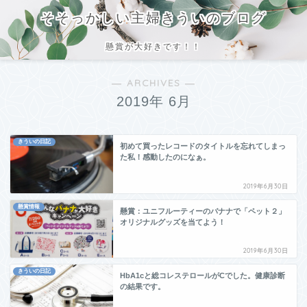
そそっかしい主婦きういのブログ
懸賞が大好きです！！
― ARCHIVES ―
2019年 6月
きういの日記
初めて買ったレコードのタイトルを忘れてしまっ
た私！感動したのになぁ。
2019年6月30日
懸賞情報
懸賞：ユニフルーティーのバナナで「ペット２」
オリジナルグッズを当てよう！
2019年6月30日
きういの日記
HbA1cと総コレステロールがCでした。健康診断
の結果です。