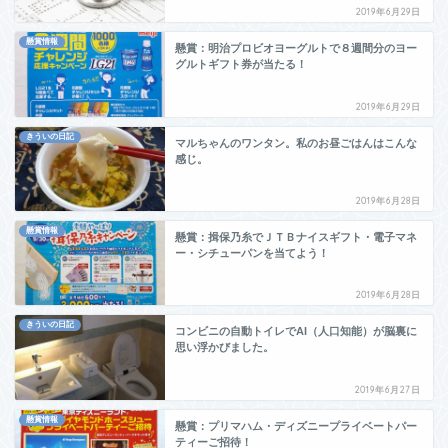
2019年6月29日
懸賞情報
懸賞：明治プロビオヨーグルトで８週間分のヨー
グルトギフト券が当たる！
2019年6月29日
きういの日記
マルちゃんのワンタン。私のお昼ごはんはこんな
感じ。
2019年6月28日
懸賞情報
懸賞：揖保乃糸でＪＴＢナイスギフト・電子マネ
ー・シチューパンを当てよう！
2019年6月28日
きういの日記
コンビニの自動トイレでAI（人口知能）が脳裏に
思い浮かびました。
2019年6月27日
懸賞情報
懸賞：プリマハム・ディズニープライベートパー
ティーご招待！