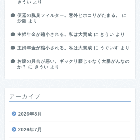
きうい
より
便器の脱臭フィルター。意外とホコリがたまる。
に
沙羅
より
主婦年金が縮小される。私は大賛成
に
きうい
より
主婦年金が縮小される。私は大賛成
に
うぐいす
より
お腹の具合が悪い。ギックリ腰じゃなく大腸がんなの
か？
に
きうい
より
アーカイブ
2026年8月
2026年7月