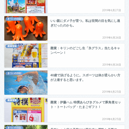
2019年6月27日
きういの日記
いい親にダメ子が育つ。私は世間の目を気にし過
ぎだったのかも。
2019年6月26日
懸賞情報
懸賞：キリンのどごし生「氷グラス」当たるキャ
ンペーン！
2019年6月26日
きういの日記
40歳で泳げるように。スポーツは体が柔らかい方
が上達すると思います。
2019年6月25日
懸賞情報
懸賞：伊藤ハム 特撰あらびきグルメで豚角煮セッ
ト・トートバッグ・たまごギフト！
2019年6月25日
きういの日記