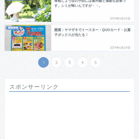
骨粗しょう症の予防には紫外線と運動も必要で
す。シミが怖いんですが・・。
2019年6月24日
懸賞情報
懸賞：ヤマザキでトースター・QUOカード・お菓
子ボックスが当たる！
2019年6月24日
1
2
3
4
5
スポンサーリンク