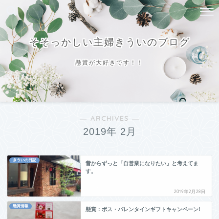
そそっかしい主婦きういのブログ
懸賞が大好きです！！
― ARCHIVES ―
2019年 2月
きういの日記
昔からずっと「自営業になりたい」と考えてま
す。
2019年2月28日
懸賞情報
懸賞：ボス・バレンタインギフトキャンペーン!