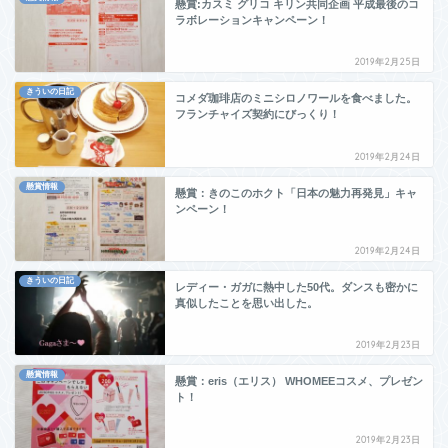
懸賞:カスミ グリコ キリン共同企画 平成最後のコ
ラボレーションキャンペーン！
2019年2月25日
きういの日記
コメダ珈琲店のミニシロノワールを食べました。
フランチャイズ契約にびっくり！
2019年2月24日
懸賞情報
懸賞：きのこのホクト「日本の魅力再発見」キャ
ンペーン！
2019年2月24日
きういの日記
レディー・ガガに熱中した50代。ダンスも密かに
真似したことを思い出した。
2019年2月23日
懸賞情報
懸賞：eris（エリス） WHOMEEコスメ、プレゼン
ト！
2019年2月23日