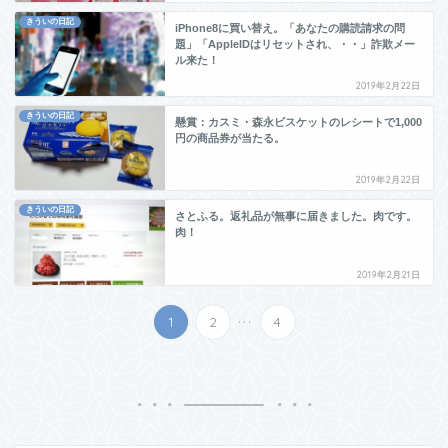
きういの日記
iPhone8に買い替え。「あなたの購読請求の問
題」「AppleIDはリセットされ、・・」詐欺メー
ル来た！
2019年2月22日
きういの日記
懸賞：カスミ・森永ビスケットのレシートで1,000
円の商品券が当たる。
2019年2月22日
きういの日記
さとふる。返礼品が無事に届きました。肉です。
肉！
2019年2月21日
...
1
2
4