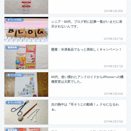
2019年2月28日
きういの日記
シニア・60代、ブログ村に記事一覧がいまだに表
示されないんです。
2019年2月27日
懸賞情報
懸賞：冷凍食品でもっと美味しくキャンペーン！
2019年2月27日
きういの日記
60代、使い慣れたアンドロイドからiPhoneへの機
種変更は大変でした。
2019年2月26日
きういの日記
次の熱中は『耳そうじの動画！』クセになるわ
ぁ。
2019年2月25日
懸賞情報