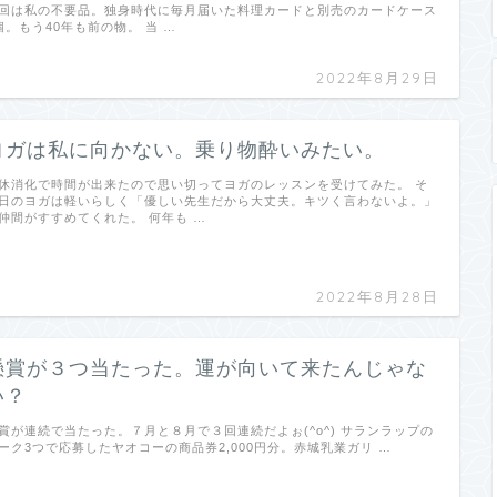
回は私の不要品。独身時代に毎月届いた料理カードと別売のカードケース
個。もう40年も前の物。 当 …
2022年8月29日
ヨガは私に向かない。乗り物酔いみたい。
休消化で時間が出来たので思い切ってヨガのレッスンを受けてみた。 そ
日のヨガは軽いらしく「優しい先生だから大丈夫。キツく言わないよ。」
仲間がすすめてくれた。 何年も …
2022年8月28日
懸賞が３つ当たった。運が向いて来たんじゃな
い？
賞が連続で当たった。７月と８月で３回連続だよぉ(^o^) サランラップの
ーク3つで応募したヤオコーの商品券2,000円分。赤城乳業ガリ …