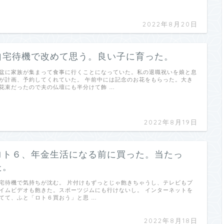
2022年8月20日
自宅待機で改めて思う。良い子に育った。
盆に家族が集まって食事に行くことになっていた。私の退職祝いを娘と息
が計画、予約してくれていた。 午前中には記念のお花をもらった。大き
花束だったので夫の仏壇にも半分けて飾 …
2022年8月19日
ロト６、年金生活になる前に買った。当たっ
た。
宅待機で気持ちが沈む。 片付けもずっとじゃ飽きちゃうし、テレビもプ
イムビデオも飽きた。スポーツジムにも行けないし。 インターネットを
てて、ふと「ロト６買おう」と思 …
2022年8月18日