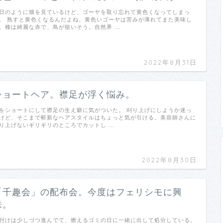
日のように畑を見ているけど、ゴーヤを取り忘れて黄色くなってしまっ
。 熟すと黄色くなるんだよね。黄色いゴーヤは苦みが薄れてまた美味し
。種は綺麗な赤で、鳥が狙いそう。自然界 …
2022年8月31日
ショートヘア。襟足が浮く悩み。
をショートにして襟足の生え癖に気がついた。 刈り上げにしようか迷っ
けど、そこまで斬新なヘアスタイルはちょっと気が引ける。美容師さんに
り上げないギリギリのところでカットし …
2022年8月30日
「千趣会」の配布会。今度はフェリシモに興
味。
付けは少しづつ進んでて、燃えるゴミの日に一緒に出して処分している。