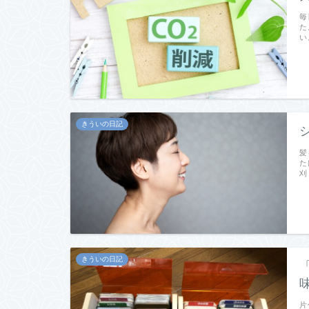
毎
た
い
きういの日記
髪
た
刈
きういの日記
片