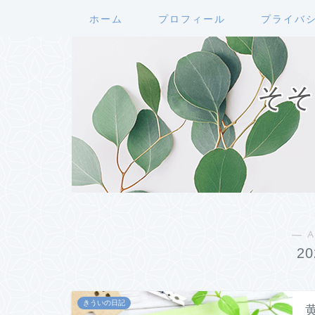
ホーム
プロフィール
プライバ
そそ
― A
2
きういの日記