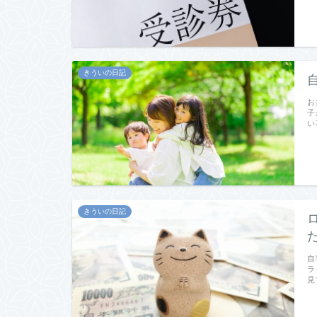
きういの日記
お
子
い
きういの日記
自
ラ
見