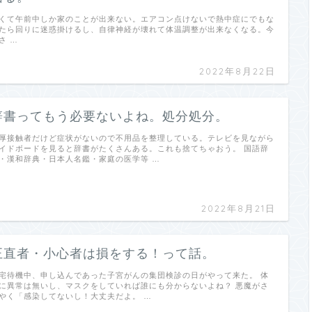
くて午前中しか家のことが出来ない。エアコン点けないで熱中症にでもな
たら回りに迷惑掛けるし、自律神経が壊れて体温調整が出来なくなる。今
さ …
2022年8月22日
辞書ってもう必要ないよね。処分処分。
厚接触者だけど症状がないので不用品を整理している。テレビを見ながら
イドボードを見ると辞書がたくさんある。これも捨てちゃおう。 国語辞
・漢和辞典・日本人名鑑・家庭の医学等 …
2022年8月21日
正直者・小心者は損をする！って話。
宅待機中、申し込んであった子宮がんの集団検診の日がやって来た。 体
に異常は無いし、マスクをしていれば誰にも分からないよね？ 悪魔がさ
やく「感染してないし！大丈夫だよ。 …