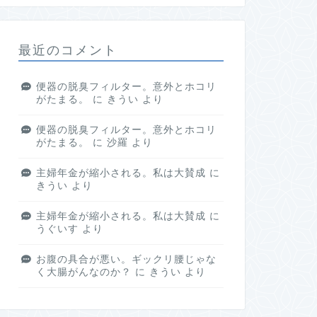
最近のコメント
便器の脱臭フィルター。意外とホコリ
がたまる。
に
きうい
より
便器の脱臭フィルター。意外とホコリ
がたまる。
に
沙羅
より
主婦年金が縮小される。私は大賛成
に
きうい
より
主婦年金が縮小される。私は大賛成
に
うぐいす
より
お腹の具合が悪い。ギックリ腰じゃな
く大腸がんなのか？
に
きうい
より