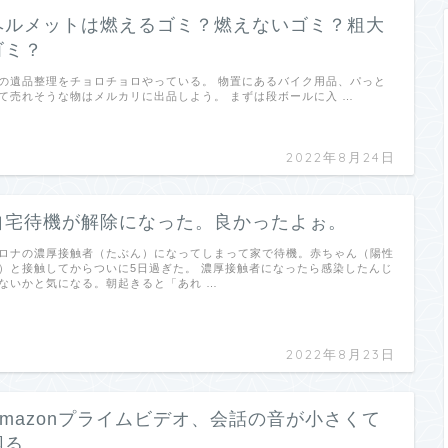
ヘルメットは燃えるゴミ？燃えないゴミ？粗大
ゴミ？
の遺品整理をチョロチョロやっている。 物置にあるバイク用品、パっと
て売れそうな物はメルカリに出品しよう。 まずは段ボールに入 …
2022年8月24日
自宅待機が解除になった。良かったよぉ。
ロナの濃厚接触者（たぶん）になってしまって家で待機。赤ちゃん（陽性
）と接触してからついに5日過ぎた。 濃厚接触者になったら感染したんじ
ないかと気になる。朝起きると「あれ …
2022年8月23日
Amazonプライムビデオ、会話の音が小さくて
困る。