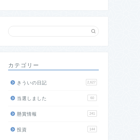
カテゴリー
きういの日記
2,627
当選しました
60
懸賞情報
241
投資
144