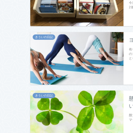
今
2
きういの日記
有
の
と
きういの日記
懸
マ