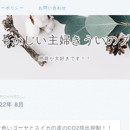
シーポリシー
お問い合わせ
っかしい主婦きういの
懸賞が大好きです！！
RCHIVES ―
022年 8月
黄色いゴーヤとスイカの皮のCO2排出抑制！！