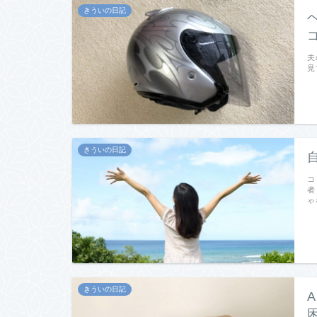
きういの日記
夫
見
きういの日記
コ
者
ゃ
きういの日記