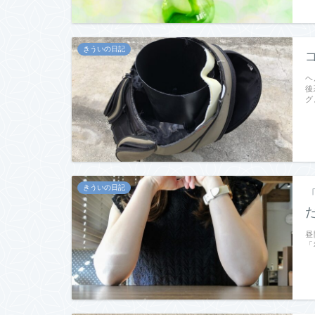
きういの日記
ヘ
後
グ
きういの日記
昼
「