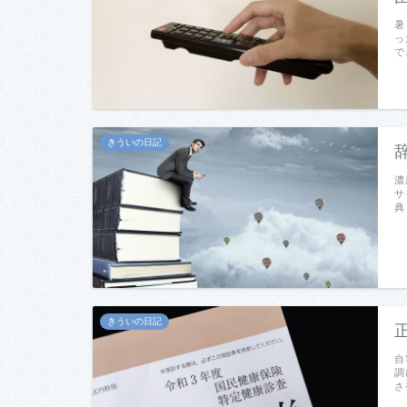
暑
っ
で
きういの日記
濃
サ
典
きういの日記
自
調
さ