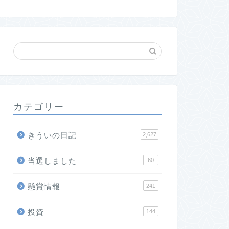
カテゴリー
きういの日記
2,627
当選しました
60
懸賞情報
241
投資
144