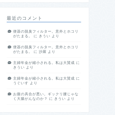
最近のコメント
便器の脱臭フィルター。意外とホコリ
がたまる。
に
きうい
より
便器の脱臭フィルター。意外とホコリ
がたまる。
に
沙羅
より
主婦年金が縮小される。私は大賛成
に
きうい
より
主婦年金が縮小される。私は大賛成
に
うぐいす
より
お腹の具合が悪い。ギックリ腰じゃな
く大腸がんなのか？
に
きうい
より