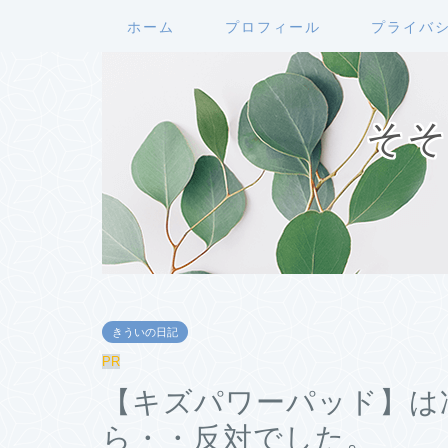
ホーム
プロフィール
プライバ
そそ
きういの日記
PR
【キズパワーパッド】は
ら・・反対でした。