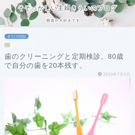
そそっかしい主婦きういのブログ
懸賞が大好きです！！
きういの日記
PR
歯のクリーニングと定期検診。80歳
で自分の歯を20本残す。
2019年7月5日