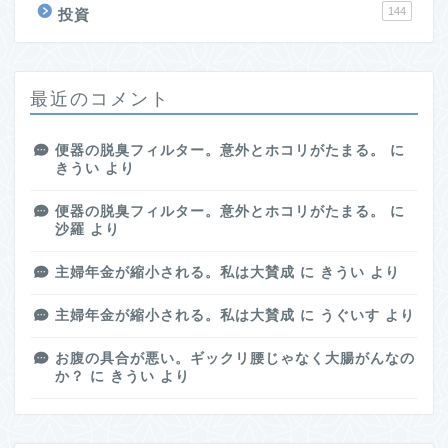
144
投資
最近のコメント
便器の脱臭フィルター。意外とホコリがたまる。
に
きうい
より
便器の脱臭フィルター。意外とホコリがたまる。
に
沙羅
より
主婦年金が縮小される。私は大賛成
に
きうい
より
主婦年金が縮小される。私は大賛成
に
うぐいす
より
お腹の具合が悪い。ギックリ腰じゃなく大腸がんなの
か？
に
きうい
より