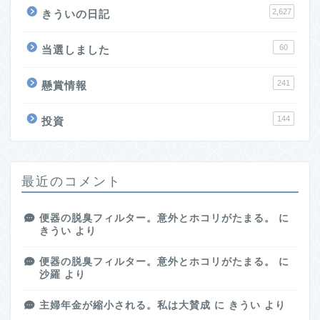
2,627
きういの日記
60
当選しました
241
懸賞情報
144
投資
最近のコメント
便器の脱臭フィルター。意外とホコリがたまる。
に
きうい
より
便器の脱臭フィルター。意外とホコリがたまる。
に
沙羅
より
主婦年金が縮小される。私は大賛成
に
きうい
より