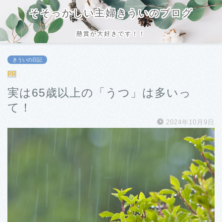
そそっかしい主婦きういのブログ
懸賞が大好きです！！
きういの日記
PR
実は65歳以上の「うつ」は多いっ
て！
2024年10月9日