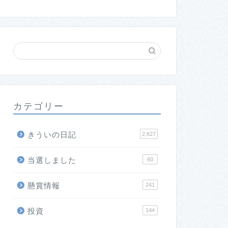
カテゴリー
きういの日記
2,627
当選しました
60
懸賞情報
241
投資
144