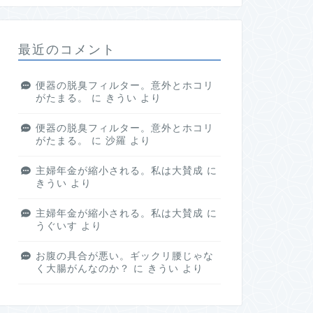
最近のコメント
便器の脱臭フィルター。意外とホコリ
がたまる。
に
きうい
より
便器の脱臭フィルター。意外とホコリ
がたまる。
に
沙羅
より
主婦年金が縮小される。私は大賛成
に
きうい
より
主婦年金が縮小される。私は大賛成
に
うぐいす
より
お腹の具合が悪い。ギックリ腰じゃな
く大腸がんなのか？
に
きうい
より