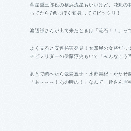
蔦屋重三郎役の横浜流星もいいけど、花魁の
ってたら7色っぽく変身しててビックリ！
渡辺謙さんが出て来たときは「流石！！」って感
よく見ると安達祐実発見！女郎屋の女将だっ
チビノリダーの伊藤淳史もいて「みんなこう
あとで調べたら飯島直子・水野美紀・かたせ
「あ～～～！あの時の！」なんて。皆さん眉毛