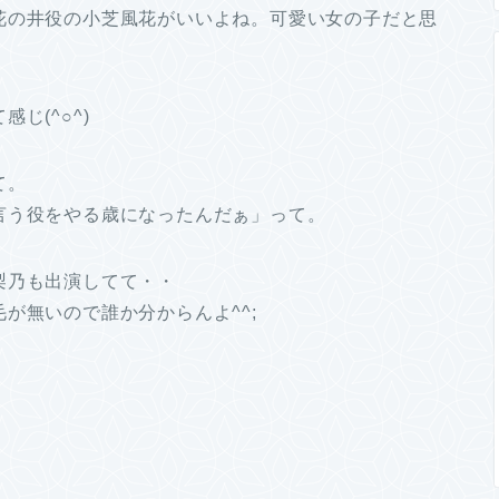
花の井役の小芝風花がいいよね。
可愛い女の子だと思
じ(^○^)
て。
言う役をやる歳になったんだぁ」って。
梨乃も出演してて・・
が無いので誰か分からんよ^^;