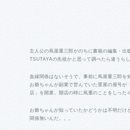
主人公の蔦屋重三郎がのちに書籍の編集・出
TSUTAYAの先祖かと思って調べたら違うら
血縁関係はないそうで、事前に蔦屋重三郎を
お爺ちゃんが副業で営んでいた置屋の屋号が
店」を開業。開店の時に蔦重のことをしった
お爺ちゃんが知っていたかどうかは不明だけ
関係無いんだ。。。