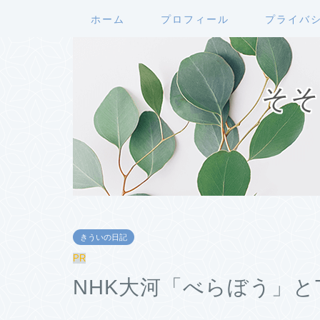
ホーム
プロフィール
プライバ
そそ
きういの日記
PR
NHK大河「べらぼう」とT