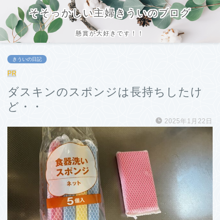
そそっかしい主婦きういのブログ
懸賞が大好きです！！
きういの日記
PR
ダスキンのスポンジは長持ちしたけ
ど・・
2025年1月22日