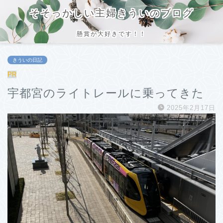
そそっかしい主婦きういのブログ
懸賞が大好きです！！
きういの日記
PR
宇都宮のライトレールに乗ってきた
2025年2月17日