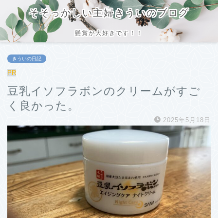
そそっかしい主婦きういのブログ
懸賞が大好きです！！
きういの日記
PR
豆乳イソフラボンのクリームがすご
く良かった。
2025年5月18日