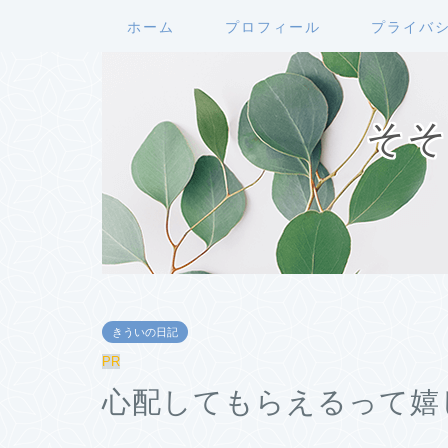
ホーム
プロフィール
プライバ
そそ
きういの日記
PR
心配してもらえるって嬉