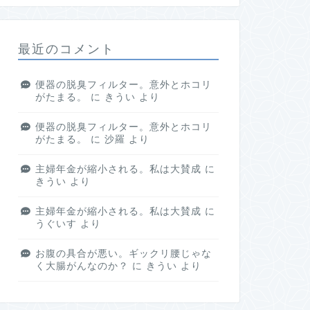
最近のコメント
便器の脱臭フィルター。意外とホコリ
がたまる。
に
きうい
より
便器の脱臭フィルター。意外とホコリ
がたまる。
に
沙羅
より
主婦年金が縮小される。私は大賛成
に
きうい
より
主婦年金が縮小される。私は大賛成
に
うぐいす
より
お腹の具合が悪い。ギックリ腰じゃな
く大腸がんなのか？
に
きうい
より