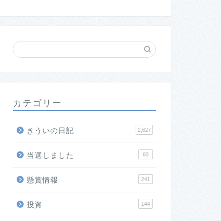
カテゴリー
きういの日記
2,627
当選しました
60
懸賞情報
241
投資
144