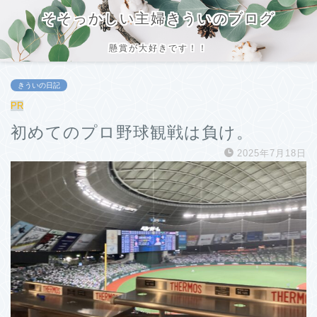
そそっかしい主婦きういのブログ
懸賞が大好きです！！
きういの日記
PR
初めてのプロ野球観戦は負け。
2025年7月18日