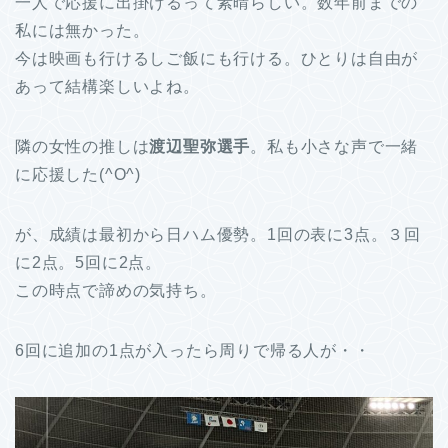
一人で応援に出掛けるって素晴らしい。数年前までの
私には無かった。
今は映画も行けるしご飯にも行ける。ひとりは自由が
あって結構楽しいよね。
隣の女性の推しは
渡辺聖弥選手
。私も小さな声で一緒
に応援した(^O^)
が、成績は最初から日ハム優勢。1回の表に3点。３回
に2点。5回に2点。
この時点で諦めの気持ち。
6回に追加の1点が入ったら周りで帰る人が・・