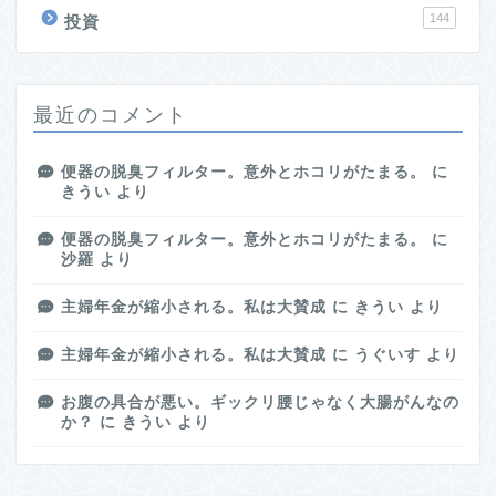
144
投資
最近のコメント
便器の脱臭フィルター。意外とホコリがたまる。
に
きうい
より
便器の脱臭フィルター。意外とホコリがたまる。
に
沙羅
より
主婦年金が縮小される。私は大賛成
に
きうい
より
主婦年金が縮小される。私は大賛成
に
うぐいす
より
お腹の具合が悪い。ギックリ腰じゃなく大腸がんなの
か？
に
きうい
より