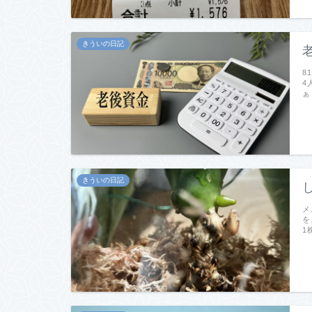
きういの日記
8
4
ぁ
きういの日記
メ
を
1