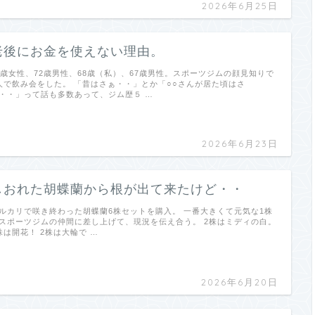
2026年6月25日
老後にお金を使えない理由。
1歳女性、72歳男性、68歳（私）、67歳男性。スポーツジムの顔見知りで
人で飲み会をした。 「昔はさぁ・・」とか「○○さんが居た頃はさ
・・」って話も多数あって、ジム歴５ …
2026年6月23日
しおれた胡蝶蘭から根が出て来たけど・・
ルカリで咲き終わった胡蝶蘭6株セットを購入。 一番大きくて元気な1株
スポーツジムの仲間に差し上げて、現況を伝え合う。 2株はミディの白。
株は開花！ 2株は大輪で …
2026年6月20日