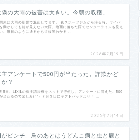
近隣の大雨の被害は大きい。今朝の収穫。
関東は大雨の影響で混乱してます。 夜スポーツジムから帰る時、ワイパ
を動かしても前が見えない大雨。地面に落ちた雨でセンターラインも見え
い。毎日のように通るから道幅等わかる …
2026年7月19日
株主アンケートで500円が当たった。詐欺かど
うか？
月5日、LIXILの株主議決権をネットで行使し、アンケートに答えた。500
が当たるので楽しみ(^^♪ ７月３日にギフトパッドより『 …
2026年7月14日
畑がピンチ。鳥のあとはうどんこ病と虫と鹿と