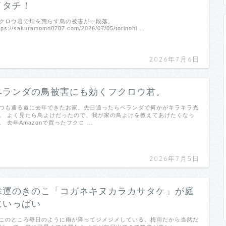
イタチ！
クロウ君で畑を荒らす鳥の被害が一段落。
tps://sakuramomo8787.com/2026/07/05/torinohi …
2026年7月6日
ベランダの鳥被害にも効くフクロウ君。
つも通る道に去年できたお家。先日通ったらベランダで何かがキラキラ光
。 よく見たら鳥よけだったので、我が家の鳥よけを教えてあげたくなっ
。 去年Amazonで買ったフクロ …
2026年7月5日
幸運のきのこ「コガネキヌカラカサタケ」が庭
にいっぱい
このところ毎日のように雨が降ってジメジメしている。梅雨だから当然だ