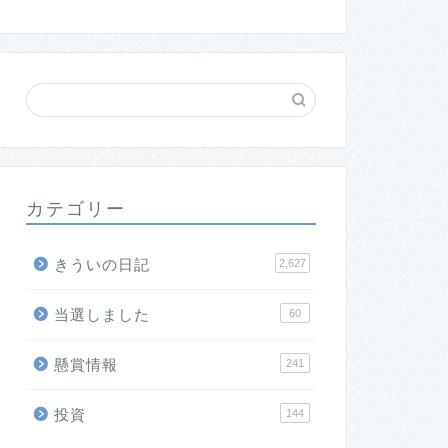
カテゴリー
きういの日記
2,627
当選しました
60
懸賞情報
241
投資
144