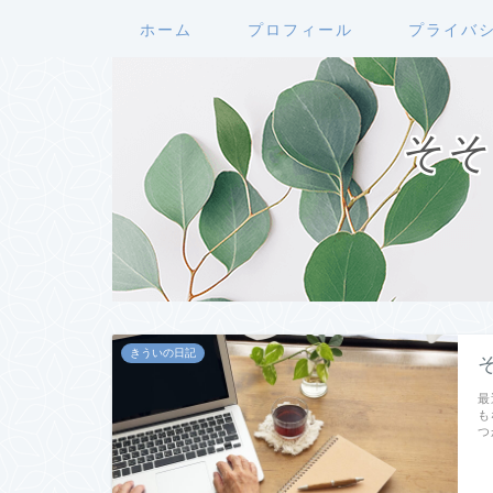
ホーム
プロフィール
プライバ
そそ
きういの日記
最
も
つ