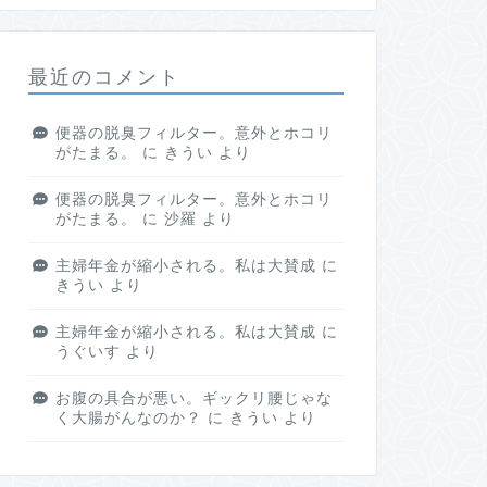
最近のコメント
便器の脱臭フィルター。意外とホコリ
がたまる。
に
きうい
より
便器の脱臭フィルター。意外とホコリ
がたまる。
に
沙羅
より
主婦年金が縮小される。私は大賛成
に
きうい
より
主婦年金が縮小される。私は大賛成
に
うぐいす
より
お腹の具合が悪い。ギックリ腰じゃな
く大腸がんなのか？
に
きうい
より