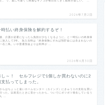
ど。 で、庭に可愛くて綺麗なキノコが毎日出てきて観察が楽しい。 …
2026年7月2日
一時払い終身保険を解約するぞ！
後、介護が必要になったら負担が少なくなるように。と一時払いの終身保
に加入して3年。 加入当時は「終身保険にすれば預貯金には含まれないの
一石二鳥。いや普通預金よりは利率が …
2026年6月30日
悔し～！ セルフレジで1個しか買わないのに2
個支払ってしまった。
からはちょっと遠いホームセンター（カインズ）にきゅうりの支柱を買い
行った。以前見たときに安かったから。ついでにポツポツ発生しているう
ん …