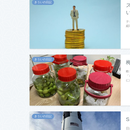
きういの日記
テ
経
きういの日記
昨
「
に
きういの日記
日