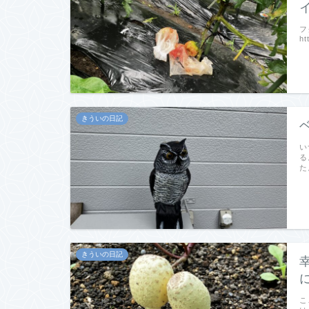
フ
ht
きういの日記
い
る
た
きういの日記
こ