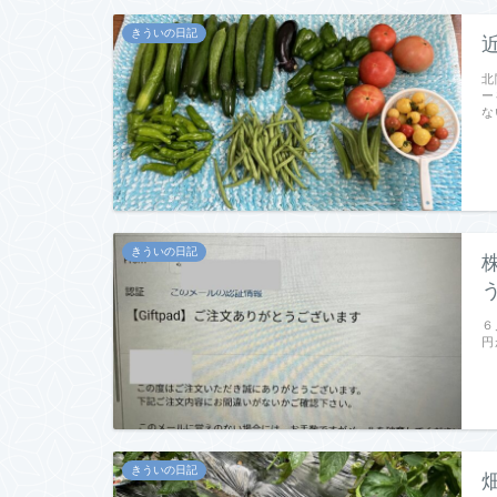
きういの日記
北
ー
な
きういの日記
６
円
きういの日記