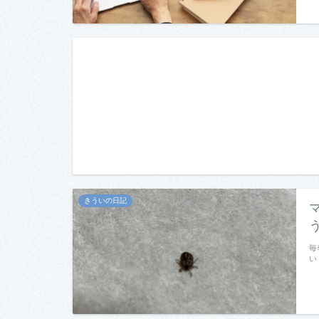
きういの日記
毎
い