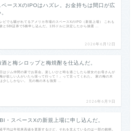
スペースXのIPOはハズレ。お金持ちは間口が広
い。
レビでも騒がれてるアメリカ市場のスペースXのIPO（新規上場） これも
験とSBI証券で5株申し込んだ。135ドルに決定したから抽選 …
2026年6月12日
梅酒と梅シロップと梅焼酎を仕込んだ。
日はジム仲間の家でお茶会。楽しいひと時を過ごしたら彼女のお母さんが
梅が欲しい人がいたら採って行って！」って言ってくれた。 家の梅の木
は少ししかない。 兄の梅の木も強剪 …
2026年6月9日
SBI・スペースXの新規上場に申し込んだ。
経平均は年初来高値を更新するけど、それを支えているのは一部の銘柄。