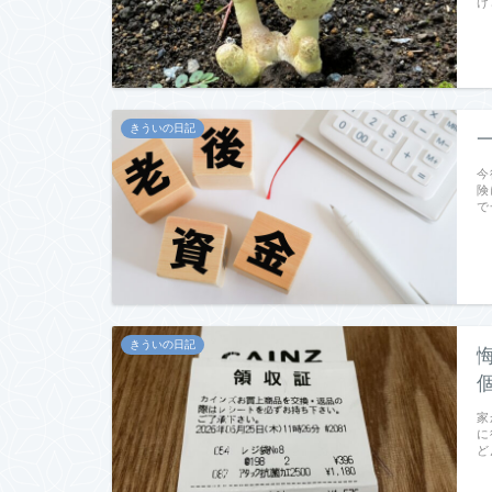
け
きういの日記
今
険
で
きういの日記
家
に
ど