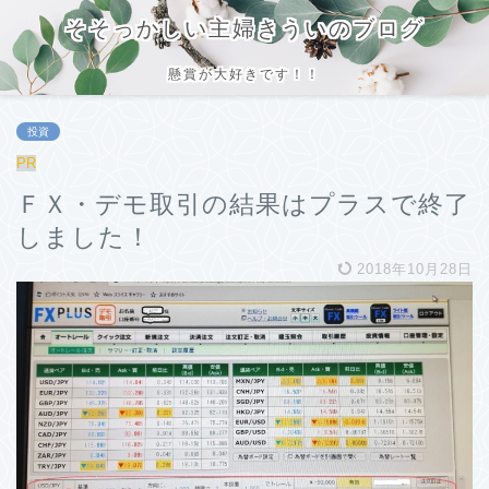
そそっかしい主婦きういのブログ
懸賞が大好きです！！
投資
PR
ＦＸ・デモ取引の結果はプラスで終了
しました！
2018年10月28日