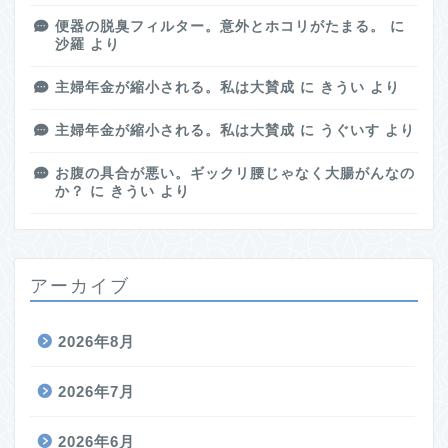
便器の脱臭フィルター。意外とホコリがたまる。
に
沙羅
より
主婦年金が縮小される。私は大賛成
に
きうい
より
主婦年金が縮小される。私は大賛成
に
うぐいす
より
お腹の具合が悪い。ギックリ腰じゃなく大腸がんなの
か？
に
きうい
より
アーカイブ
2026年8月
2026年7月
2026年6月