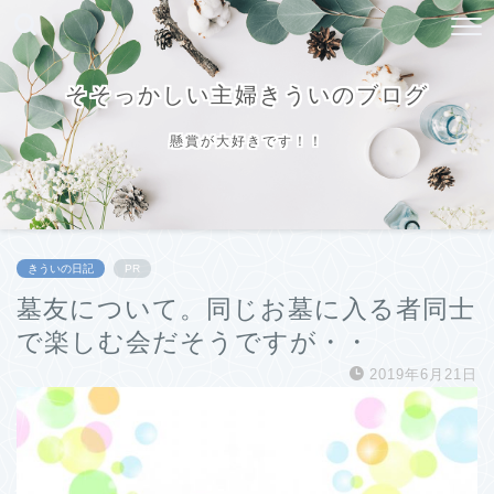
そそっかしい主婦きういのブログ
懸賞が大好きです！！
きういの日記
PR
墓友について。同じお墓に入る者同士
で楽しむ会だそうですが・・
2019年6月21日