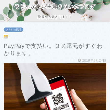
そそっかしい主婦きういのブログ
懸賞が大好きです！！
きういの日記
PR
PayPayで支払い。３％還元がすぐわ
かります。
2019年8月24日