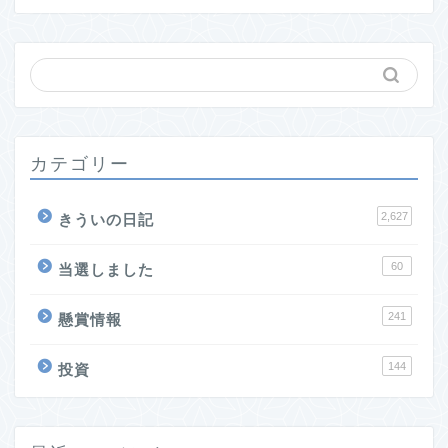
カテゴリー
2,627
きういの日記
60
当選しました
241
懸賞情報
144
投資