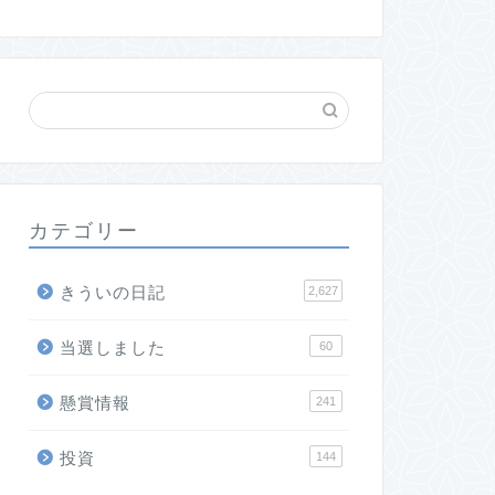
カテゴリー
きういの日記
2,627
当選しました
60
懸賞情報
241
投資
144