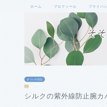
ホーム
プロフィール
プライバ
そそ
きういの日記
PR
シルクの紫外線防止腕カ