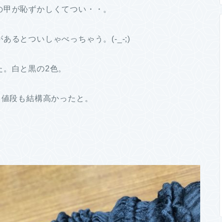
の甲が恥ずかしくてつい・・。
るとついしゃべっちゃう。(-_-;)
た。白と黒の2色。
。値段も結構高かったと。