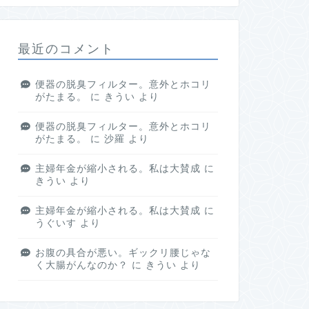
最近のコメント
便器の脱臭フィルター。意外とホコリ
がたまる。
に
きうい
より
便器の脱臭フィルター。意外とホコリ
がたまる。
に
沙羅
より
主婦年金が縮小される。私は大賛成
に
きうい
より
主婦年金が縮小される。私は大賛成
に
うぐいす
より
お腹の具合が悪い。ギックリ腰じゃな
く大腸がんなのか？
に
きうい
より