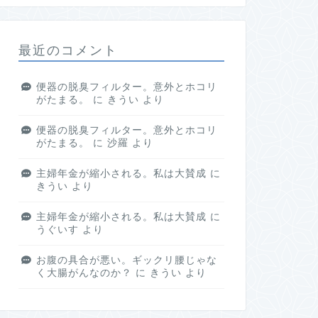
最近のコメント
便器の脱臭フィルター。意外とホコリ
がたまる。
に
きうい
より
便器の脱臭フィルター。意外とホコリ
がたまる。
に
沙羅
より
主婦年金が縮小される。私は大賛成
に
きうい
より
主婦年金が縮小される。私は大賛成
に
うぐいす
より
お腹の具合が悪い。ギックリ腰じゃな
く大腸がんなのか？
に
きうい
より