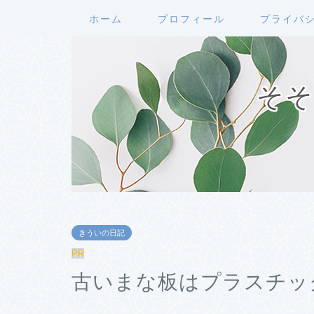
ホーム
プロフィール
プライバ
そそ
きういの日記
PR
古いまな板はプラスチッ