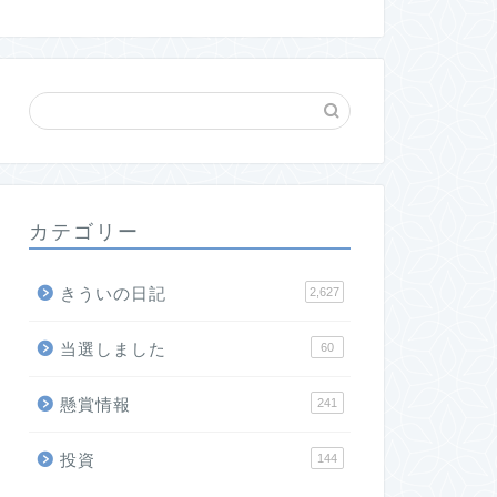
カテゴリー
きういの日記
2,627
当選しました
60
懸賞情報
241
投資
144