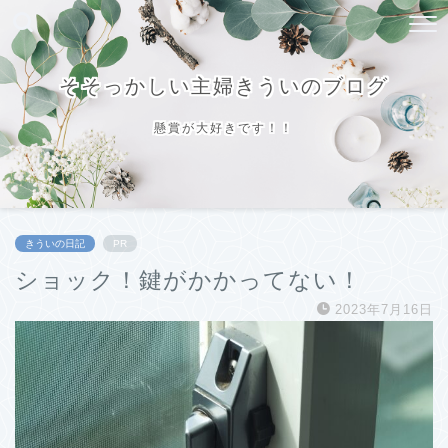
そそっかしい主婦きういのブログ
懸賞が大好きです！！
きういの日記
PR
ショック！鍵がかかってない！
2023年7月16日