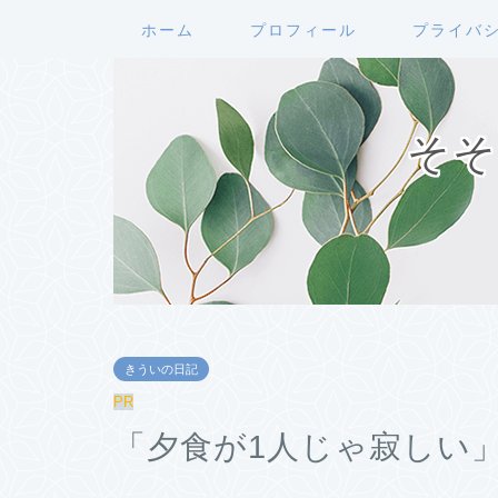
ホーム
プロフィール
プライバ
そそ
きういの日記
PR
「夕食が1人じゃ寂しい