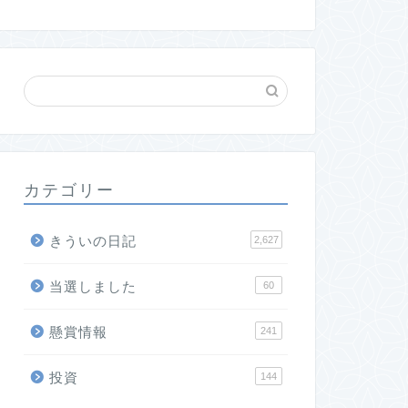
カテゴリー
きういの日記
2,627
当選しました
60
懸賞情報
241
投資
144