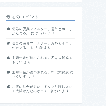
最近のコメント
便器の脱臭フィルター。意外とホコリ
がたまる。
に
きうい
より
便器の脱臭フィルター。意外とホコリ
がたまる。
に
沙羅
より
主婦年金が縮小される。私は大賛成
に
きうい
より
主婦年金が縮小される。私は大賛成
に
うぐいす
より
お腹の具合が悪い。ギックリ腰じゃな
く大腸がんなのか？
に
きうい
より