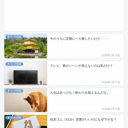
きういの日記
今のうちに京都に一人旅したいけど・・・
2026年2月15日
きういの日記
テレビ、夜のシーンが見えないのは私だけ？
2026年2月14日
きういの日記
人生はあっけなく終わりを迎えるんだな。
2026年2月13日
きういの日記
住友ゴム（5110）決算がいいのになぜ下がる？