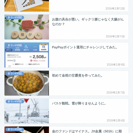
2026年2月12日
きういの日記
お腹の具合が悪い。ギックリ腰じゃなく大腸がん
なのか？
2026年2月11日
きういの日記
PayPayポイント運用にチャレンジしてみた。
2026年2月9日
きういの日記
初めて金柑の甘露煮を作ってみた。
2026年2月7日
きういの日記
バスケ観戦。雪が降りませんように。
2026年2月6日
きういの日記
金のファンドはマイナス。JX金属（5016）に期