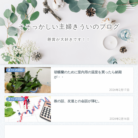
そそっかしい主婦きういのブログ
懸賞が大好きです！！
きういの日記
胡蝶蘭のために室内用の温室を買ったら納期
が・・
2026年2月17日
きういの日記
株の話、友達との会話が弾む。
2026年2月16日