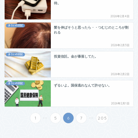
待。
2026年2月4日
きういの日記
髪を伸ばそうと思ったら・・つむじのところが割
れる
2026年2月3日
きういの日記
投資信託。金が暴落してた。
2026年2月2日
きういの日記
ずるいよ。国保逃れなんて許せない。
2026年2月1日
...
...
1
5
6
7
205