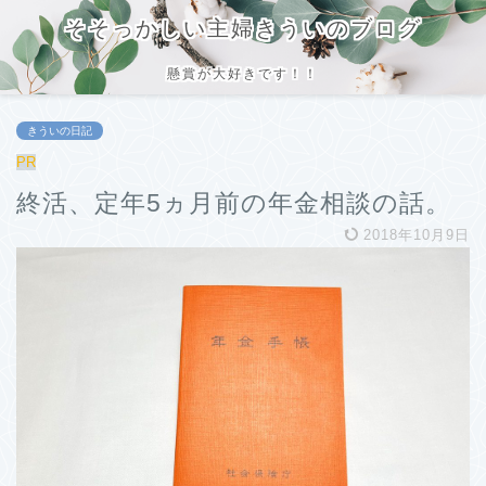
そそっかしい主婦きういのブログ
懸賞が大好きです！！
きういの日記
PR
終活、定年5ヵ月前の年金相談の話。
2018年10月9日