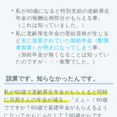
私が60歳になると特別支給の老齢厚生
年金の報酬比例部分がもらえる事。
（これは知っていました。）
私に老齢厚生年金の受給資格が生じる
と
夫に加算されていた加給年金（配偶
者加算）が停止になってしまう
事。
（加給年金が無くなることは知ってい
たのですが・・・衝撃でした。）
誤算です。知らなかったんです。
私が60歳で老齢厚生年金がもらえると同時
に旦那さんの年金が減る。
「えぇ～！60歳
でですか？65歳で基礎年金がもらえるよう
になってからじゃなくて？60歳からです