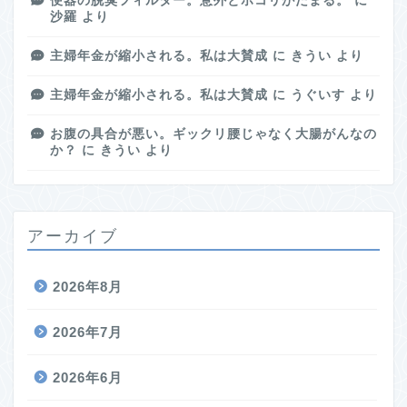
便器の脱臭フィルター。意外とホコリがたまる。
に
沙羅
より
主婦年金が縮小される。私は大賛成
に
きうい
より
主婦年金が縮小される。私は大賛成
に
うぐいす
より
お腹の具合が悪い。ギックリ腰じゃなく大腸がんなの
か？
に
きうい
より
アーカイブ
2026年8月
2026年7月
2026年6月