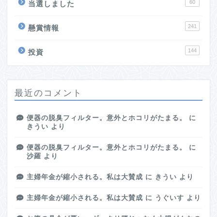
60
当選しました
241
懸賞情報
144
投資
最近のコメント
便器の脱臭フィルター。意外とホコリがたまる。
に
きうい
より
便器の脱臭フィルター。意外とホコリがたまる。
に
沙羅
より
主婦年金が縮小される。私は大賛成
に
きうい
より
主婦年金が縮小される。私は大賛成
に
うぐいす
より