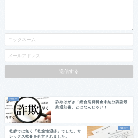
詐欺はがき「総合消費料金未納分訴訟最
終通知書」とはなんじゃい！
乾癬では無く「乾燥性湿疹」でした。サ
レックス軟膏を処方されました。