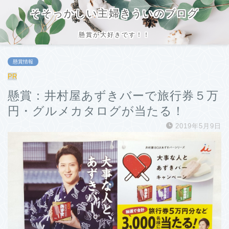
そそっかしい主婦きういのブログ
懸賞が大好きです！！
懸賞情報
PR
懸賞：井村屋あずきバーで旅行券５万
円・グルメカタログが当たる！
2019年5月9日