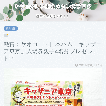
そそっかしい主婦きういのブログ
懸賞が大好きです！！
懸賞情報
PR
懸賞：ヤオコー・日本ハム「キッザニ
ア東京」入場券親子4名分プレゼン
ト！
2019年6月17日