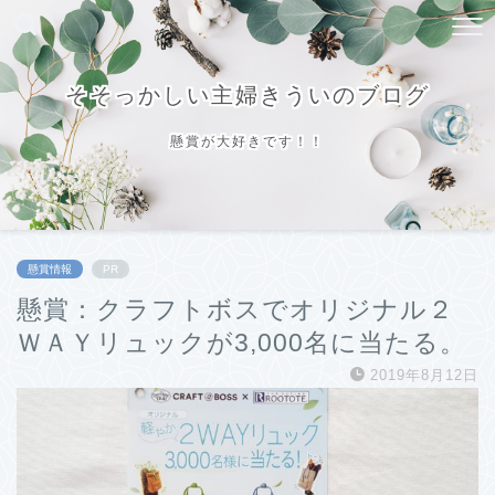
そそっかしい主婦きういのブログ
懸賞が大好きです！！
懸賞情報
PR
懸賞：クラフトボスでオリジナル２
ＷＡＹリュックが3,000名に当たる。
2019年8月12日