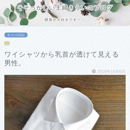
そそっかしい主婦きういのブログ
懸賞が大好きです！！
きういの日記
PR
ワイシャツから乳首が透けて見える
男性。
2019年10月6日