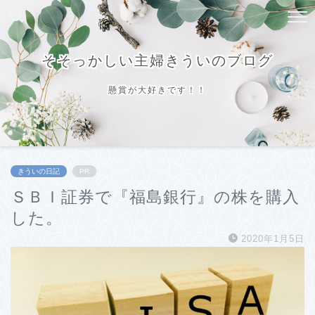
そそっかしい主婦きういのブログ
懸賞が大好きです！！
きういの日記
PR
ＳＢＩ証券で『福島銀行』の株を購入
した。
2020年1月5日