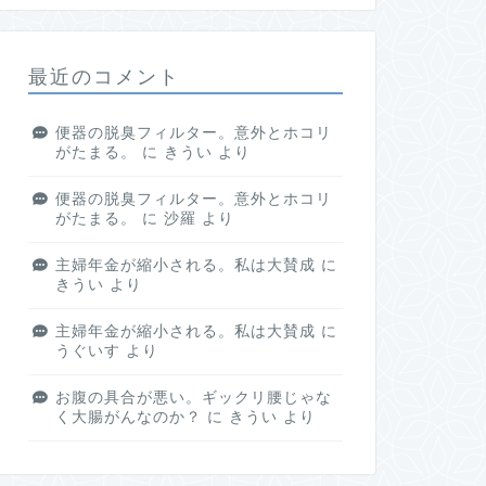
最近のコメント
便器の脱臭フィルター。意外とホコリ
がたまる。
に
きうい
より
便器の脱臭フィルター。意外とホコリ
がたまる。
に
沙羅
より
主婦年金が縮小される。私は大賛成
に
きうい
より
主婦年金が縮小される。私は大賛成
に
うぐいす
より
お腹の具合が悪い。ギックリ腰じゃな
く大腸がんなのか？
に
きうい
より