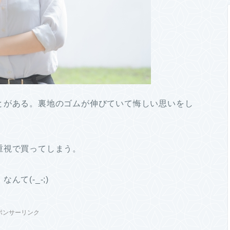
とがある。裏地のゴムが伸びていて悔しい思いをし
重視で買ってしまう。
て(-_-;)
ポンサーリンク