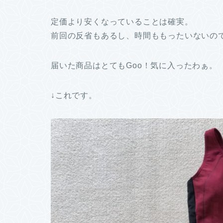
定価より安くなっていることは確実。
前回の反省もあるし、時間ももったいないの
届いた商品はとてもGoo！気に入ったわぁ。
↓これです。