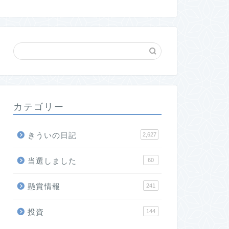
カテゴリー
きういの日記
2,627
当選しました
60
懸賞情報
241
投資
144