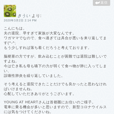
返信
きうい
より:
2020年3月2日 2:14 PM
こんにちは。
夫の退院、早すぎて家族が大変なんです。
ワガママでなので、食べ過ぎては具合が悪いを来り返してま
す(^-^;
もう少しすれば落ち着くだろうと考えております。
脳梗塞の方ですが、飲み込むことが困難では退院は難しいで
すよね。
今は亡き私も母も嚥下の力が弱くて食べ物が肺に入ってしま
い、
誤嚥性肺炎を繰り返していました。
そう考えると退院できたことだけでも良かったと思わなけれ
ばいけませんね。
心配していただきありがとうございます。
YOUNG AT HEARTさんは首都圏にお住いのご様子。
電車に乗る機会が多いと思いますので、新型コロナウイルス
には気をつけてくださいね。