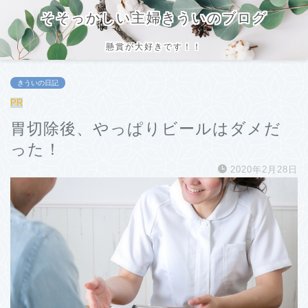
そそっかしい主婦きういのブログ
懸賞が大好きです！！
きういの日記
PR
胃切除後、やっぱりビールはダメだ
った！
2020年2月28日