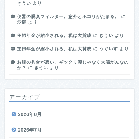
きうい
より
便器の脱臭フィルター。意外とホコリがたまる。
に
沙羅
より
主婦年金が縮小される。私は大賛成
に
きうい
より
主婦年金が縮小される。私は大賛成
に
うぐいす
より
お腹の具合が悪い。ギックリ腰じゃなく大腸がんなの
か？
に
きうい
より
アーカイブ
2026年8月
2026年7月