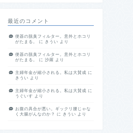
最近のコメント
便器の脱臭フィルター。意外とホコリ
がたまる。
に
きうい
より
便器の脱臭フィルター。意外とホコリ
がたまる。
に
沙羅
より
主婦年金が縮小される。私は大賛成
に
きうい
より
主婦年金が縮小される。私は大賛成
に
うぐいす
より
お腹の具合が悪い。ギックリ腰じゃな
く大腸がんなのか？
に
きうい
より