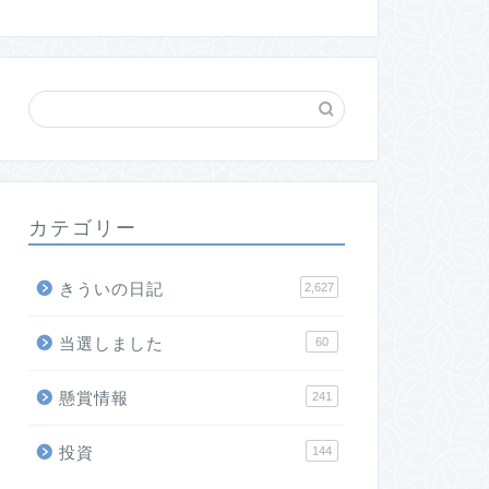
カテゴリー
きういの日記
2,627
当選しました
60
懸賞情報
241
投資
144