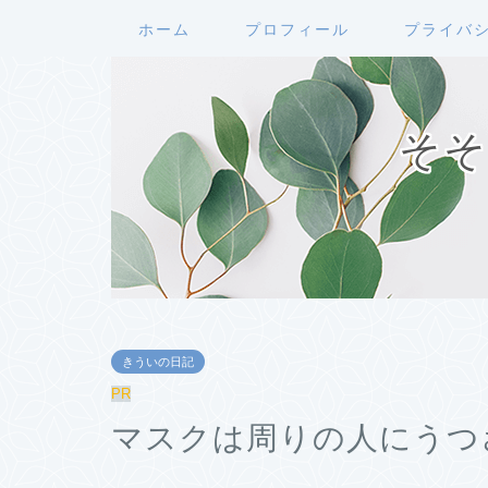
ホーム
プロフィール
プライバ
そそ
きういの日記
PR
マスクは周りの人にうつ