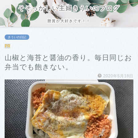
そそっかしい主婦きういのブログ
懸賞が大好きです！！
きういの日記
PR
山椒と海苔と醤油の香り。毎日同じお
弁当でも飽きない。
2020年5月18日