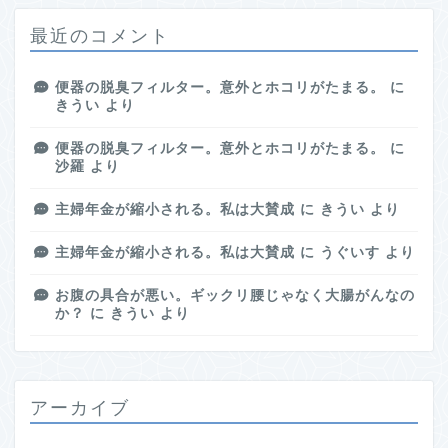
最近のコメント
便器の脱臭フィルター。意外とホコリがたまる。
に
きうい
より
便器の脱臭フィルター。意外とホコリがたまる。
に
沙羅
より
主婦年金が縮小される。私は大賛成
に
きうい
より
主婦年金が縮小される。私は大賛成
に
うぐいす
より
お腹の具合が悪い。ギックリ腰じゃなく大腸がんなの
か？
に
きうい
より
アーカイブ