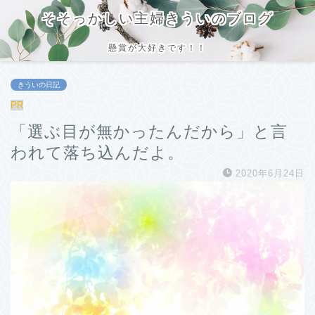
そそっかしい主婦きういのブログ
懸賞が大好きです！！
きういの日記
PR
「選ぶ目が無かったんだから」と言
われて落ち込んだよ。
2020年6月24日