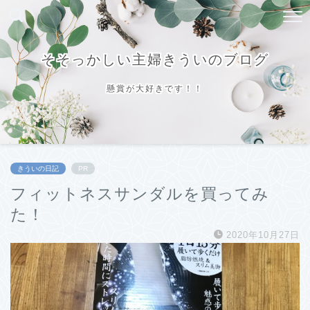
そそっかしい主婦きういのブログ
懸賞が大好きです！！
きういの日記
PR
フィットネスサンダルを買ってみ
た！
2020年10月27日