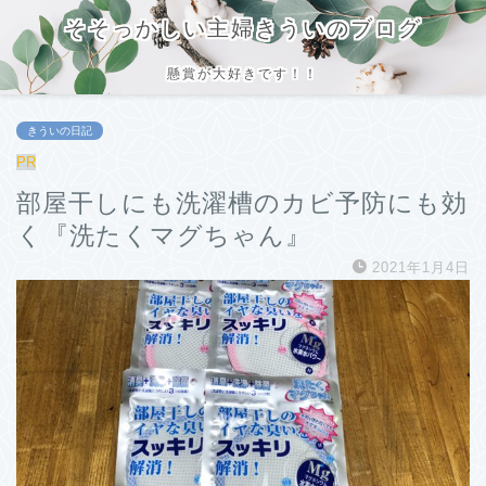
そそっかしい主婦きういのブログ
懸賞が大好きです！！
きういの日記
PR
部屋干しにも洗濯槽のカビ予防にも効
く『洗たくマグちゃん』
2021年1月4日