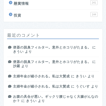
241
懸賞情報
144
投資
最近のコメント
便器の脱臭フィルター。意外とホコリがたまる。
に
きうい
より
便器の脱臭フィルター。意外とホコリがたまる。
に
沙羅
より
主婦年金が縮小される。私は大賛成
に
きうい
より
主婦年金が縮小される。私は大賛成
に
うぐいす
より
お腹の具合が悪い。ギックリ腰じゃなく大腸がんなの
か？
に
きうい
より