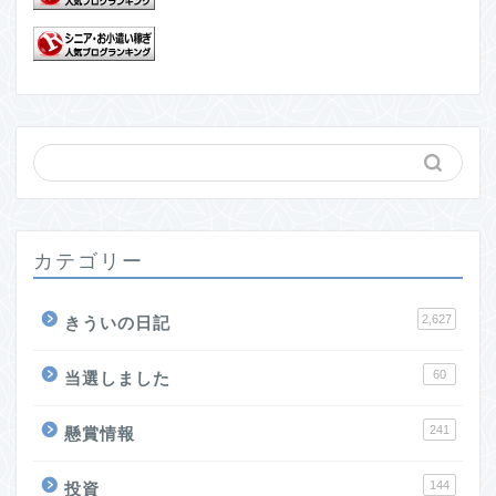
カテゴリー
2,627
きういの日記
60
当選しました
241
懸賞情報
144
投資