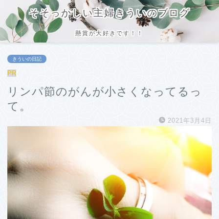
そそっかしい主婦きういのブログ
懸賞が大好きです！！
きういの日記
PR
リンパ節のがんが小さくなってるっ
て。
2021年3月4日