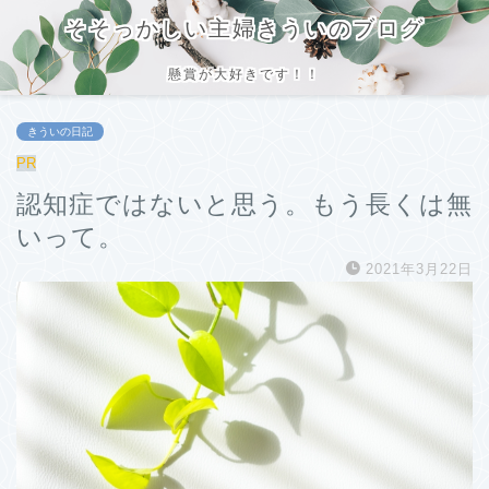
そそっかしい主婦きういのブログ
懸賞が大好きです！！
きういの日記
PR
認知症ではないと思う。もう長くは無
いって。
2021年3月22日