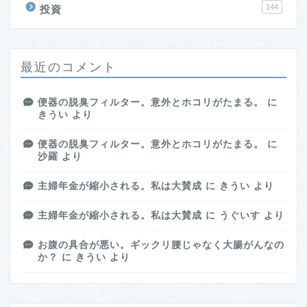
144
投資
最近のコメント
便器の脱臭フィルター。意外とホコリがたまる。
に
きうい
より
便器の脱臭フィルター。意外とホコリがたまる。
に
沙羅
より
主婦年金が縮小される。私は大賛成
に
きうい
より
主婦年金が縮小される。私は大賛成
に
うぐいす
より
お腹の具合が悪い。ギックリ腰じゃなく大腸がんなの
か？
に
きうい
より