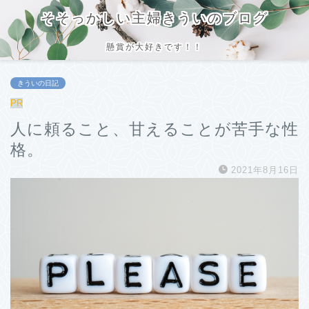
そそっかしい主婦きういのブログ
懸賞が大好きです！！
きういの日記
PR
人に頼ること、甘えることが苦手な性
格。
2021年8月16日