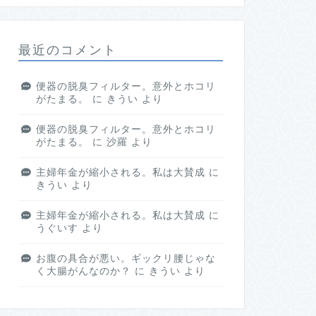
最近のコメント
便器の脱臭フィルター。意外とホコリ
がたまる。
に
きうい
より
便器の脱臭フィルター。意外とホコリ
がたまる。
に
沙羅
より
主婦年金が縮小される。私は大賛成
に
きうい
より
主婦年金が縮小される。私は大賛成
に
うぐいす
より
お腹の具合が悪い。ギックリ腰じゃな
く大腸がんなのか？
に
きうい
より