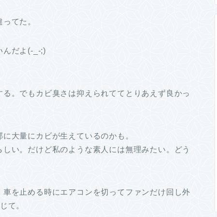
違ってた。
よ(-_-;)
する。でもカビ臭さは抑えられててとりあえず良かっ
部に大量にカビが生えているのかも。
らしい。だけど私のような素人には無理みたい。どう
。
。車を止める時にエアコンを切ってファンだけ回し外
信じて。