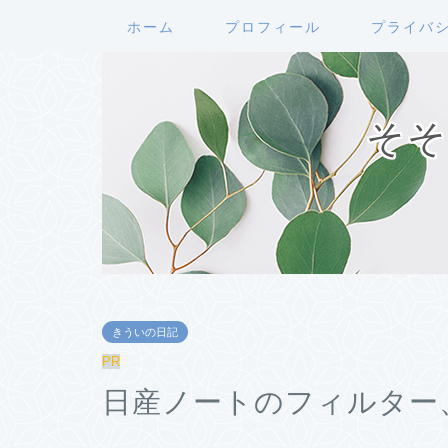
ホーム
プロフィール
プライバ
そそ
きういの日記
PR
日産ノートのフィルター