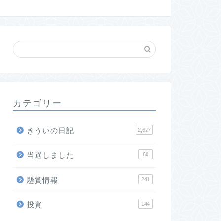
カテゴリー
きういの日記
2,627
当選しました
60
懸賞情報
241
投資
144