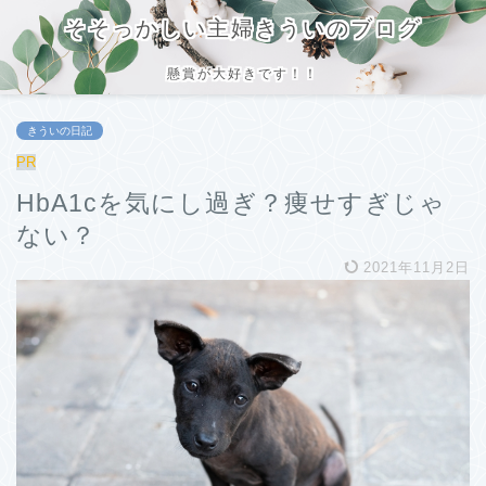
そそっかしい主婦きういのブログ
懸賞が大好きです！！
きういの日記
PR
HbA1cを気にし過ぎ？痩せすぎじゃ
ない？
2021年11月2日