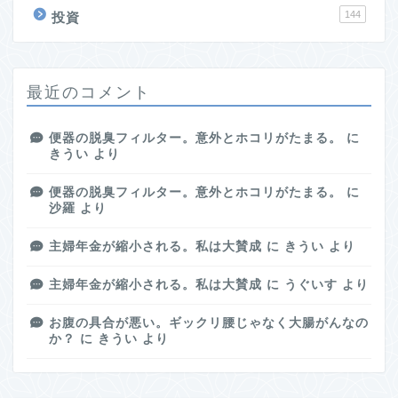
144
投資
最近のコメント
便器の脱臭フィルター。意外とホコリがたまる。
に
きうい
より
便器の脱臭フィルター。意外とホコリがたまる。
に
沙羅
より
主婦年金が縮小される。私は大賛成
に
きうい
より
主婦年金が縮小される。私は大賛成
に
うぐいす
より
お腹の具合が悪い。ギックリ腰じゃなく大腸がんなの
か？
に
きうい
より