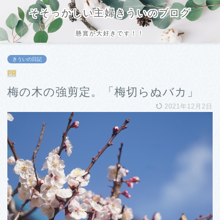
そそっかしい主婦きういのブログ
懸賞が大好きです！！
きういの日記
PR
梅の木の強剪定。「梅切らぬバカ」
2021年12月2日