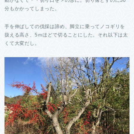
動かなくて・・切り口を＞の形に。切り落とすのに30
分もかかってしまった。
手を伸ばしての伐採は諦め、脚立に乗ってノコギリを
扱える高さ、5ｍほどで切ることにした。それ以下は太
くて大変だし。