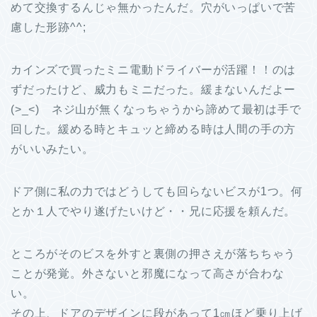
めて交換するんじゃ無かったんだ。穴がいっぱいで苦
慮した形跡^^;
カインズで買ったミニ電動ドライバーが活躍！！のは
ずだったけど、威力もミニだった。緩まないんだよー
(>_<) ネジ山が無くなっちゃうから諦めて最初は手で
回した。緩める時とキュッと締める時は人間の手の方
がいいみたい。
ドア側に私の力ではどうしても回らないビスが1つ。何
とか１人でやり遂げたいけど・・兄に応援を頼んだ。
ところがそのビスを外すと裏側の押さえが落ちちゃう
ことが発覚。外さないと邪魔になって高さが合わな
い。
その上、ドアのデザインに段があって1㎝ほど乗り上げ