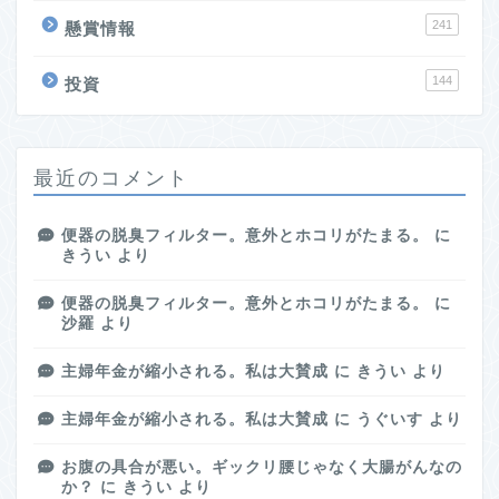
241
懸賞情報
144
投資
最近のコメント
便器の脱臭フィルター。意外とホコリがたまる。
に
きうい
より
便器の脱臭フィルター。意外とホコリがたまる。
に
沙羅
より
主婦年金が縮小される。私は大賛成
に
きうい
より
主婦年金が縮小される。私は大賛成
に
うぐいす
より
お腹の具合が悪い。ギックリ腰じゃなく大腸がんなの
か？
に
きうい
より