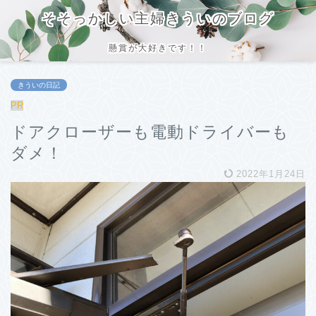
そそっかしい主婦きういのブログ
懸賞が大好きです！！
きういの日記
PR
ドアクローザーも電動ドライバーも
ダメ！
2022年1月24日