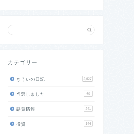
カテゴリー
きういの日記
2,627
当選しました
60
懸賞情報
241
投資
144