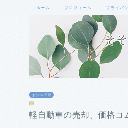
ホーム
プロフィール
プライバ
そそ
きういの日記
PR
軽自動車の売却、価格コ