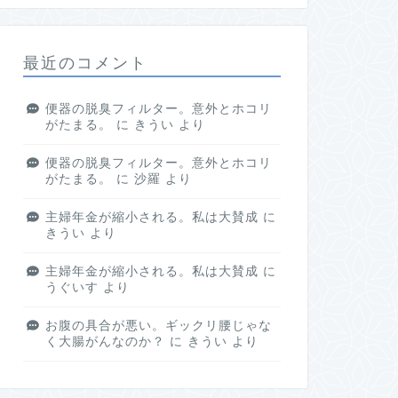
最近のコメント
便器の脱臭フィルター。意外とホコリ
がたまる。
に
きうい
より
便器の脱臭フィルター。意外とホコリ
がたまる。
に
沙羅
より
主婦年金が縮小される。私は大賛成
に
きうい
より
主婦年金が縮小される。私は大賛成
に
うぐいす
より
お腹の具合が悪い。ギックリ腰じゃな
く大腸がんなのか？
に
きうい
より