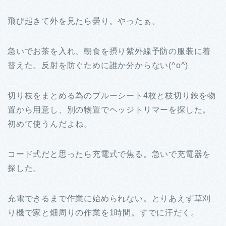
飛び起きて外を見たら曇り。やったぁ。
急いでお茶を入れ、朝食を摂り紫外線予防の服装に着
替えた。反射を防ぐために誰か分からない(^o^)
切り枝をまとめる為のブルーシート4枚と枝切り鋏を物
置から用意し、別の物置でヘッジトリマーを探した。
初めて使うんだよね。
コード式だと思ったら充電式で焦る。急いで充電器を
探した。
充電できるまで作業に始められない。とりあえず草刈
り機で家と畑周りの作業を1時間。すでに汗だく。