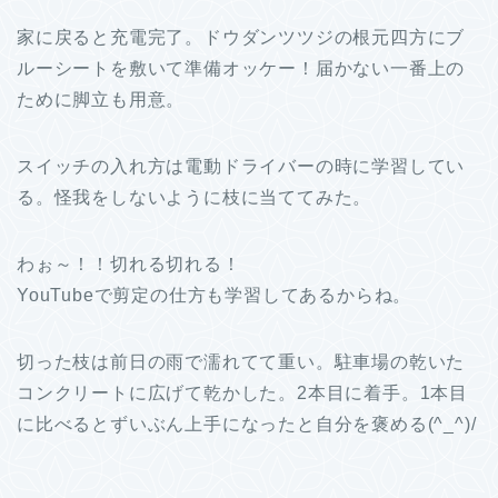
家に戻ると充電完了。ドウダンツツジの根元四方にブ
ルーシートを敷いて準備オッケー！届かない一番上の
ために脚立も用意。
スイッチの入れ方は電動ドライバーの時に学習してい
る。怪我をしないように枝に当ててみた。
わぉ～！！切れる切れる！
YouTubeで剪定の仕方も学習してあるからね。
切った枝は前日の雨で濡れてて重い。駐車場の乾いた
コンクリートに広げて乾かした。2本目に着手。1本目
に比べるとずいぶん上手になったと自分を褒める(^_^)/