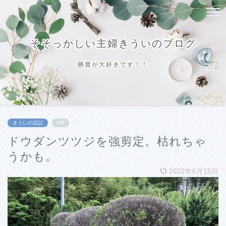
そそっかしい主婦きういのブログ
懸賞が大好きです！！
きういの日記
PR
ドウダンツツジを強剪定。枯れちゃ
うかも。
2022年6月15日