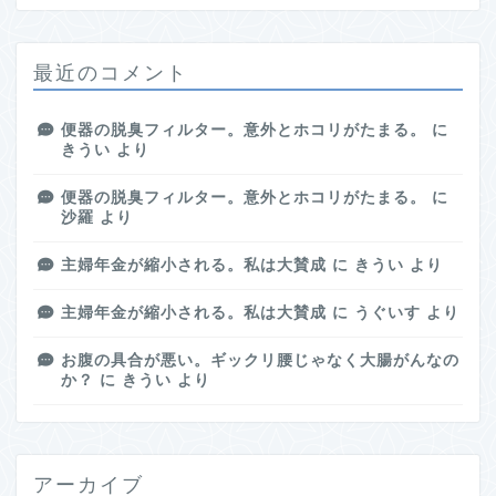
最近のコメント
便器の脱臭フィルター。意外とホコリがたまる。
に
きうい
より
便器の脱臭フィルター。意外とホコリがたまる。
に
沙羅
より
主婦年金が縮小される。私は大賛成
に
きうい
より
主婦年金が縮小される。私は大賛成
に
うぐいす
より
お腹の具合が悪い。ギックリ腰じゃなく大腸がんなの
か？
に
きうい
より
アーカイブ