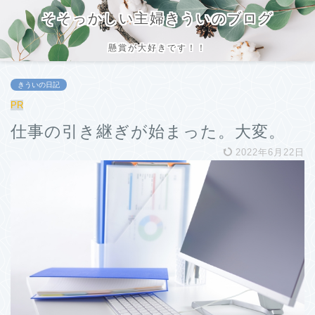
そそっかしい主婦きういのブログ
懸賞が大好きです！！
きういの日記
PR
仕事の引き継ぎが始まった。大変。
2022年6月22日