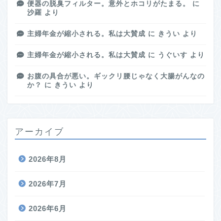
便器の脱臭フィルター。意外とホコリがたまる。
に
沙羅
より
主婦年金が縮小される。私は大賛成
に
きうい
より
主婦年金が縮小される。私は大賛成
に
うぐいす
より
お腹の具合が悪い。ギックリ腰じゃなく大腸がんなの
か？
に
きうい
より
アーカイブ
2026年8月
2026年7月
2026年6月