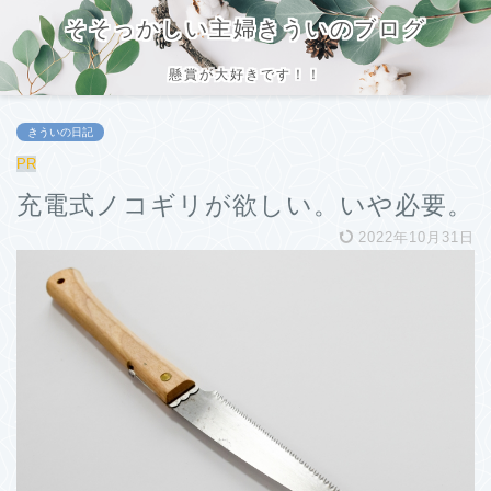
そそっかしい主婦きういのブログ
懸賞が大好きです！！
きういの日記
PR
充電式ノコギリが欲しい。いや必要。
2022年10月31日