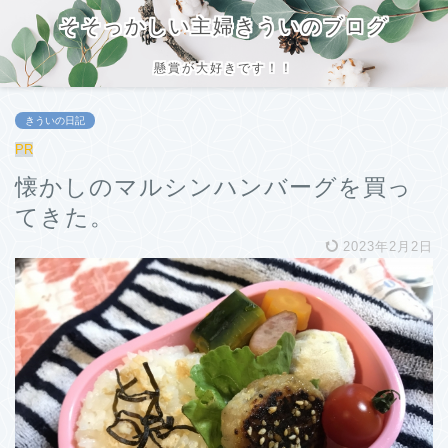
そそっかしい主婦きういのブログ
懸賞が大好きです！！
きういの日記
PR
懐かしのマルシンハンバーグを買っ
てきた。
2023年2月2日