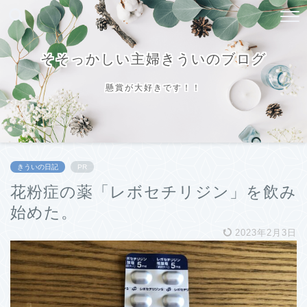
そそっかしい主婦きういのブログ
懸賞が大好きです！！
きういの日記
PR
花粉症の薬「レボセチリジン」を飲み
始めた。
2023年2月3日