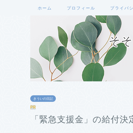
ホーム
プロフィール
プライバ
そそ
きういの日記
PR
「緊急支援金」の給付決