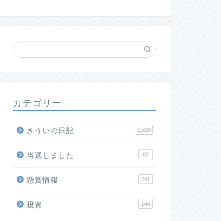
カテゴリー
きういの日記
2,628
当選しました
60
懸賞情報
241
投資
144