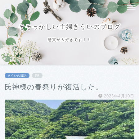
そそっかしい主婦きういのブログ
懸賞が大好きです！！
きういの日記
PR
氏神様の春祭りが復活した。
2023年4月10日