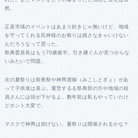
然。
正直市域のイベントはあまり好きじゃ無いけど、地域
を守ってくれる氏神様のお祭りは残さなきゃいけない
んだろうなって思った。
祭典委員長はもう70歳後半。引き継ぐ人が見つからな
いみたいで問題。
次の夏祭りは前夜祭や神輿渡御（みこしとぎょ）があ
って子供達は喜ぶ。運営するる祭典部の方や地域の役
員さんには頭が下がるよ。数年前は私もやっていたけ
どホント大変で。
マスクで神輿は担げない。夏祭りは開催されるかな？